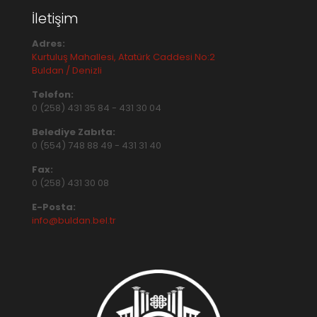
İletişim
Adres:
Kurtuluş Mahallesi, Atatürk Caddesi No:2
Buldan / Denizli
Telefon:
0 (258) 431 35 84
-
431 30 04
Belediye Zabıta:
0 (554) 748 88 49
-
431 31 40
Fax:
0 (258) 431 30 08
E-Posta:
info@buldan.bel.tr