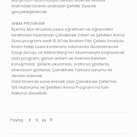
Marşımızın okunmasıyla devam edecek Atatürk
Anıtı’ndaki törenin ardından Şehitlik Ziyareti
gerçekleştirilecek.
ANMA PROGRAMI
İlçemiz Akın Anadolu Lisesi öğretmen ve öğrencileri
tarafından hazırlanan Çanakkale Zaferi ve Şehitleri Anma
Günü programı saat 10.30’de İbrahim Filiz Çelebi Anadolu
İmam Hatip Lisesi konferans salonunda düzenlenecek
Saygı duruşu ve İstiklal Marşı’nın okunmasıyla başlayacak
olan program, günün anlam ve önemini belirten
konuşmalar, şiirlerin okunması, oratoryo gösterisi,
sinevizyon gösterisi, Çanakkale Türküsü sunumu ile
devam edecek.
Ödül töreni ile sona erecek olan Çanakkale Zaferi’nin
109.Yıldönümü ve Şehitleri Anma Programı’na tüm
halkımız davetlidir.
Paylaş