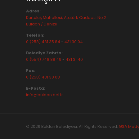
Adres:
Kurtuluş Mahallesi, Atatürk Caddesi No:2
Buldan / Denizli
Telefon:
0 (258) 431 35 84
-
431 30 04
Belediye Zabıta:
0 (554) 748 88 49
-
431 31 40
Fax:
0 (258) 431 30 08
E-Posta:
info@buldan.bel.tr
© 2026 Buldan Belediyesi. All Rights Reserved.
GSA Med