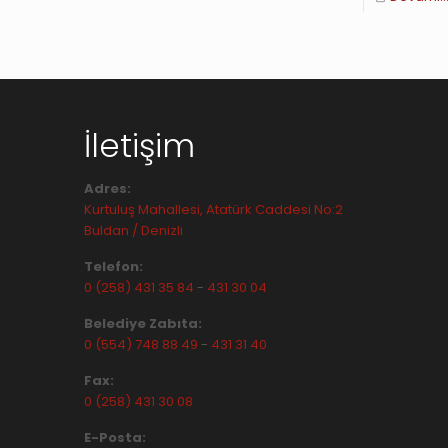
İletişim
Adres:
Kurtuluş Mahallesi, Atatürk Caddesi No:2
Buldan / Denizli
Telefon:
0 (258) 431 35 84
-
431 30 04
Belediye Zabıta:
0 (554) 748 88 49
-
431 31 40
Fax:
0 (258) 431 30 08
E-Posta: