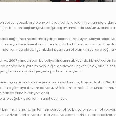
 sosyal destek projeleriyle ihtiyaç sahibi ailelerin yanlarında oldukla
andığını belirten Başkan Şevik, soğuk kış aylarında da 500’ün üzerinde 
estek sağlamak noktasında çalışmalarını sürdürüyor. Sosyal Belediyecili
a sosyal Belediyecilik anlamında aktif bir hizmet sunuyoruz. Hayata geç
anlamda yanında olduk. İlçemizde ihtiyaç sahibi olan kim varsa ayağına
n ve 2007 yılından beri belediye binasının alt katında hizmet veren So
et ve bebek bezi yardımı yapıldığını açıklayan Başkan Şevik, düğün se
genç kızların hayalini gerçekleştirdiklerini söyledi.
bilmeleri için yakacak desteğinde bulunduklarını açıklayan Başkan Şevik,
re sahip çıkmaya devam ediyoruz. Ailelerimize mahalle muhtarlarımız a
elerin evlerine bırakıyor” dedi.
aile soğuk kış günlerini rahat geçiriyor.
rimi iki hemşire, bir temizlik personeli ve bir şoför ile hizmet veriyor
in ev ziyaretleri ile yaşlı, hasta ve ihtiyaç sahiplerinin kapısını çalıyor,