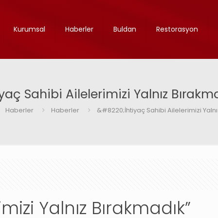
Kurumsal
Haberler
Buldan
Restorasyon
iyaç Sahibi Ailelerimizi Yalnız Bırakm
Haberler
Haberler
&#8220;İhtiyaç Sahibi Ailelerimizi Yaln
rimizi Yalnız Bırakmadık”