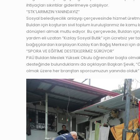
ihtiyaçları sıkıntılar giderilmeye çalışılıyor.
“STK’LARIMIZIN YANINDAYIZ”
Sosyal belediyecilik anlayışı çerçevesinde hizmet üretm
Buldan için koşturan sivil toplum kuruluşlarımız ile ka
dönüşleri almak mutlu ediyor. Bu çerçevede, Buldan için, i
yardım eli uzatan “Kızılay Sosyal Butik” için ücretsiz yer
bağışçılardan karşılayan Kızılay Kan Bağış Merkezi için 
“SPORA VE EĞİTİME DESTEKLERİMİZ SÜRÜYOR”
PAÜ Buldan Meslek Yüksek Okulu öğrenciler başta olmak ü
desteğinde bulunduklarını da açıklayan Başkan Şevik, “Ö
olmak üzere her branştan sporcumuzun yanında olduk” 