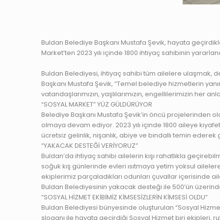
Buldan Belediye Başkanı Mustafa Şevik, hayata geçirdikleri
Market’ten 2023 yılı içinde 1800 ihtiyaç sahibinin yararl
Buldan Belediyesi, ihtiyaç sahibi tüm ailelere ulaşmak, d
Başkanı Mustafa Şevik, “Temel belediye hizmetlerin yanınd
vatandaşlarımızın, yaşlılarımızın, engellilerimizin her 
“SOSYAL MARKET” YÜZ GÜLDÜRÜYOR
Belediye Başkanı Mustafa Şevik’in öncü projelerinden ola
olmaya devam ediyor. 2023 yılı içinde 1800 aileye kıyaf
ücretsiz gelinlik, nişanlık, abiye ve bindallı temin ederek 
“YAKACAK DESTEĞİ VERİYORUZ”
Buldan’da ihtiyaç sahibi ailelerin kışı rahatlıkla geçire
soğuk kış günlerinde evleri ısıtmaya yetim yoksul ailele
ekiplerimiz parçaladıkları odunları çuvallar içerisinde ail
Buldan Belediyesinin yakacak desteği ile 500’ün üzerinde 
“SOSYAL HİZMET EKİBİMİZ KİMSESİZLERİN KİMSESİ OLDU”
Buldan Belediyesi bünyesinde oluşturulan “Sosyal Hizmet bi
sloganı ile hayata geçirdiği Sosyal Hizmet biri ekipleri, rut