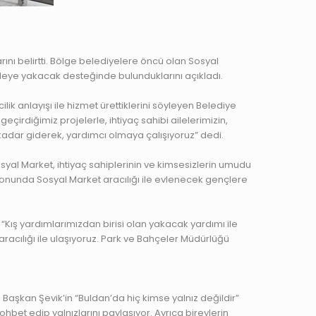
rını belirtti. Bölge belediyelere öncü olan Sosyal
aileye yakacak desteğinde bulunduklarını açıkladı.
k anlayışı ile hizmet ürettiklerini söyleyen Belediye
irdiğimiz projelerle, ihtiyaç sahibi ailelerimizin,
 kadar giderek, yardımcı olmaya çalışıyoruz” dedi.
syal Market, ihtiyaç sahiplerinin ve kimsesizlerin umudu
zonunda Sosyal Market aracılığı ile evlenecek gençlere
 “Kış yardımlarımızdan birisi olan yakacak yardımı ile
racılığı ile ulaşıyoruz. Park ve Bahçeler Müdürlüğü
. Başkan Şevik’in “Buldan’da hiç kimse yalnız değildir”
 sohbet edip yalnızlarını paylaşıyor. Ayrıca bireylerin