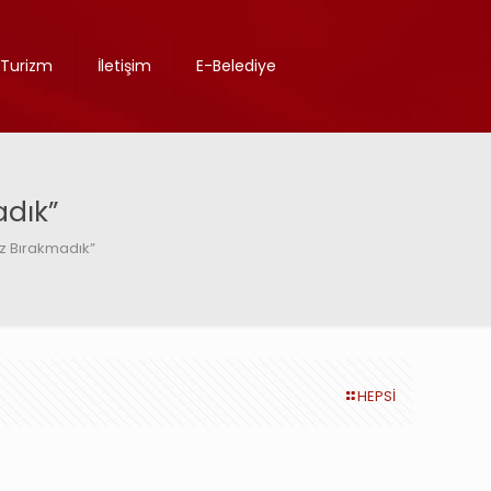
Turizm
İletişim
E-Belediye
adık”
ız Bırakmadık”
HEPSİ