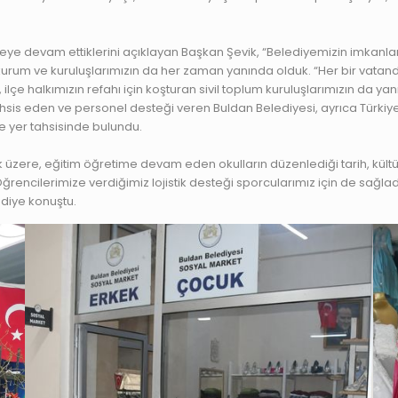
eye devam ettiklerini açıklayan Başkan Şevik, “Belediyemizin imkanla
mu kurum ve kuruluşlarımızın da her zaman yanında olduk. “Her bir vat
lçe halkımızın refahı için koşturan sivil toplum kuruluşlarımızın da ya
 tahsis eden ve personel desteği veren Buldan Belediyesi, ayrıca Türkiye
de yer tahsisinde bulundu.
zere, eğitim öğretime devam eden okulların düzenlediği tarih, kültür
ğrencilerimize verdiğimiz lojistik desteği sporcularımız için de sağl
diye konuştu.