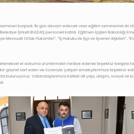
emineri başladı. İki gün devam edecek olan eğitim seminerinin iki ot
e Belediye Şirketi BULDAŞ personeli katıldı. Eğitmen İçişleri Bakanlı
vzuatı Ortak Hükümler”, “İş Hukuku ile İşçi ve İşveren ilişkileri”, “Ka
 geleneksel el dokuma ürünlerinden hediye ederek teşekkür belgesi ta
ir gayret sarf eden ve özveriyle çalışan emekçilerimize teşekkür 
kta bulunuyoruz. Vatandaşlarımıza kaliteli alt yapı, ulaşım, sosyal ve 
di.