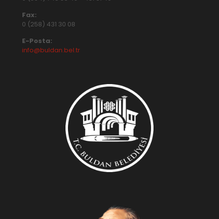
Fax:
0 (258) 431 30 08
E-Posta:
info@buldan.bel.tr