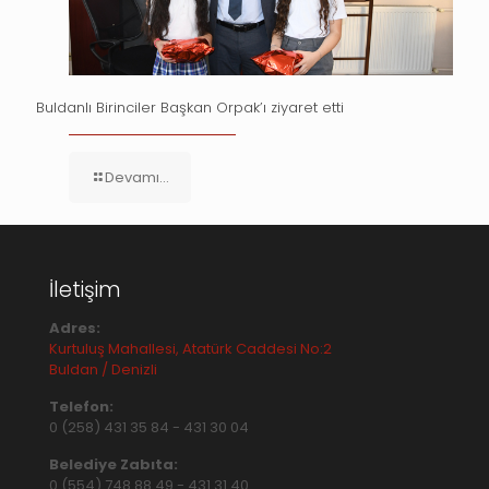
Buldanlı Birinciler Başkan Orpak’ı ziyaret etti
Devamı...
İletişim
Adres:
Kurtuluş Mahallesi, Atatürk Caddesi No:2
Buldan / Denizli
Telefon:
0 (258) 431 35 84
-
431 30 04
Belediye Zabıta:
0 (554) 748 88 49
-
431 31 40