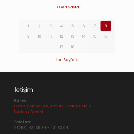
Geri Sayfa
1
2
3
4
5
6
7
8
9
10
11
12
13
14
15
16
17
18
İleri Sayfa
İletişim
Adres:
Kurtuluş Mahallesi, Atatürk Caddesi No:2
Buldan / Denizli
Telefon:
0 (258) 431 35 84
-
431 30 04