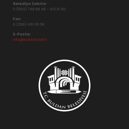
Belediye Zabıta:
0 (554) 748 88 49
-
431 31 40
Fax:
0 (258) 431 30 08
E-Posta:
info@buldan.bel.tr